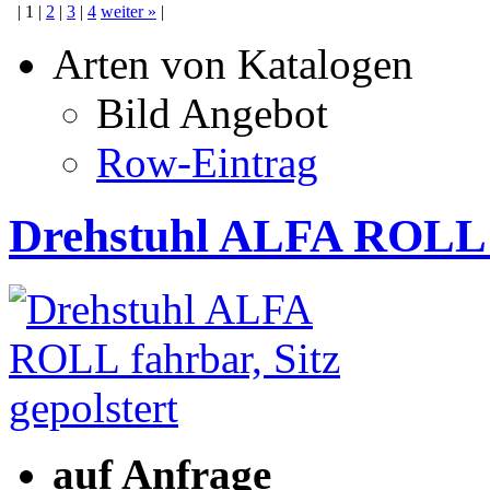
|
1
|
2
|
3
|
4
weiter
»
|
Arten von Katalogen
Bild Angebot
Row-Eintrag
Drehstuhl ALFA ROLL f
auf Anfrage