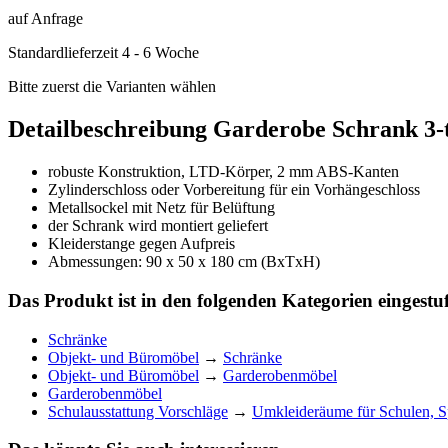
auf Anfrage
Standardlieferzeit 4 - 6 Woche
Bitte zuerst die Varianten wählen
Detailbeschreibung Garderobe Schrank 3-t
robuste Konstruktion, LTD-Körper, 2 mm ABS-Kanten
Zylinderschloss oder Vorbereitung für ein Vorhängeschloss
Metallsockel mit Netz für Belüftung
der Schrank wird montiert geliefert
Kleiderstange gegen Aufpreis
Abmessungen: 90 x 50 x 180 cm (BxTxH)
Das Produkt ist in den folgenden Kategorien eingestuf
Schränke
Objekt- und Büromöbel
→
Schränke
Objekt- und Büromöbel
→
Garderobenmöbel
Garderobenmöbel
Schulausstattung Vorschläge
→
Umkleideräume für Schulen, Sp