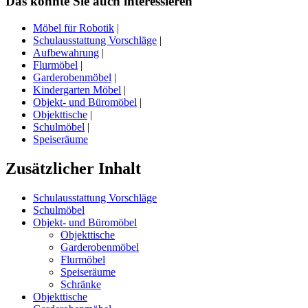
Das könnte Sie auch interessieren
Möbel für Robotik
|
Schulausstattung Vorschläge
|
Aufbewahrung
|
Flurmöbel
|
Garderobenmöbel
|
Kindergarten Möbel
|
Objekt- und Büromöbel
|
Objekttische
|
Schulmöbel
|
Speiseräume
Zusätzlicher Inhalt
Schulausstattung Vorschläge
Schulmöbel
Objekt- und Büromöbel
Objekttische
Garderobenmöbel
Flurmöbel
Speiseräume
Schränke
Objekttische