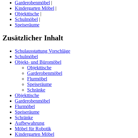
Garderobenmöbel
|
Kindergarten Möbel
|
Objekttische
|
Schulmöbel
|
Speiseräume
Zusätzlicher Inhalt
Schulausstattung Vorschläge
Schulmöbel
Objekt- und Büromöbel
Objekttische
Garderobenmöbel
Flurmöbel
Speiseräume
Schränke
Objekttische
Garderobenmöbel
Flurmöbel
Speiseräume
Schränke
Aufbewahrung
Möbel für Robotik
Kindergarten Möbel