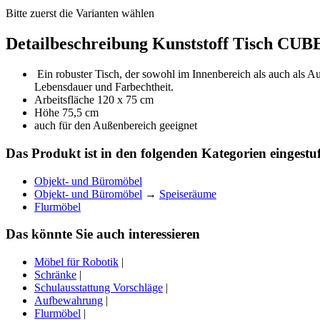
Bitte zuerst die Varianten wählen
Detailbeschreibung Kunststoff Tisch CUB
Ein robuster Tisch, der sowohl im Innenbereich als auch als A
Lebensdauer und Farbechtheit.
Arbeitsfläche 120 x 75 cm
Höhe 75,5 cm
auch für den Außenbereich geeignet
Das Produkt ist in den folgenden Kategorien eingestuf
Objekt- und Büromöbel
Objekt- und Büromöbel
→
Speiseräume
Flurmöbel
Das könnte Sie auch interessieren
Möbel für Robotik
|
Schränke
|
Schulausstattung Vorschläge
|
Aufbewahrung
|
Flurmöbel
|