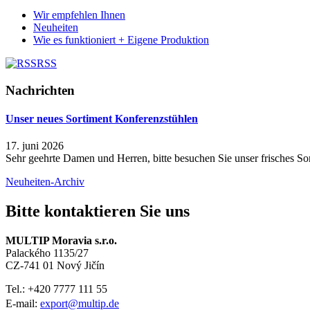
Wir empfehlen Ihnen
Neuheiten
Wie es funktioniert + Eigene Produktion
RSS
Nachrichten
Unser neues Sortiment Konferenzstühlen
17. juni 2026
Sehr geehrte Damen und Herren, bitte besuchen Sie unser frisches Sor
Neuheiten-Archiv
Bitte kontaktieren Sie uns
MULTIP Moravia s.r.o.
Palackého 1135/27
CZ-741 01 Nový Jičín
Tel.: +420
7777 111 55
E-mail:
export@multip.de