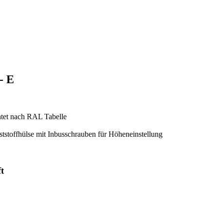
- E
htet nach RAL Tabelle
tstoffhülse mit Inbusschrauben für Höheneinstellung
t