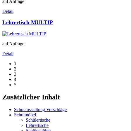
auf Anfrage
Detail
Lehrertisch MULTIP
auf Anfrage
Detail
1
2
3
4
5
Zusätzlicher Inhalt
Schulausstattung Vorschläge
Schulmöbel
Schülertische
Lehrertische
Schülerstühle