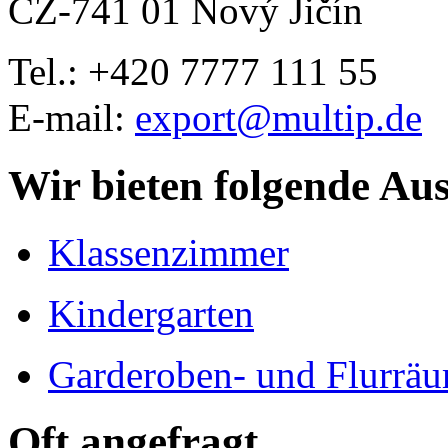
CZ-741 01 Nový Jičín
Tel.: +420
7777 111 55
E-mail:
export@multip.de
Wir bieten folgende Au
Klassenzimmer
Kindergarten
Garderoben- und Flurrä
Oft angefragt